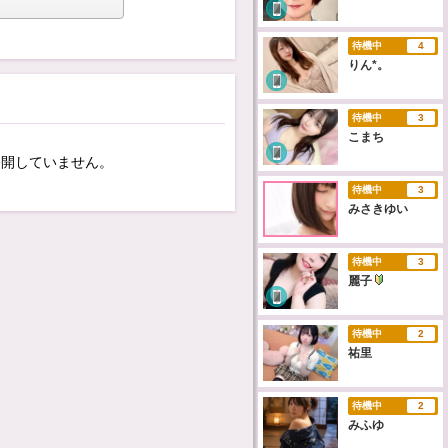
待機中
4
りん*。
待機中
3
こまち
公開していません。
待機中
3
みさきゆい
待機中
3
麗子
待機中
2
祐里
待機中
2
みふゆ