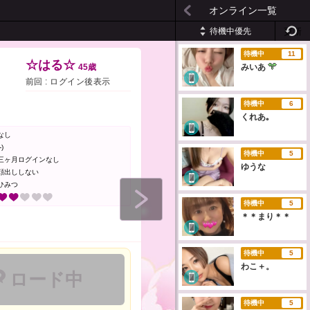
オンライン一覧
待機中優先
更新
待機中
11
☆はる☆
45歳
みいあ
前回 : ログイン後表示
待機中
6
くれあ｡
 なし
-)
待機中
5
 三ヶ月ログインなし
ゆうな
 顔出ししない
 ひみつ
待機中
5
＊＊まり＊＊
待機中
5
わこ＋。
ロード中
待機中
5