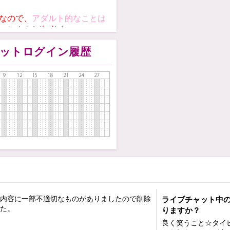
なので、
アダルト的なことは
します(n*´ω`*n)
しいお話しましょう☆
ットログイン履歴
-)-☆
えてくださいね☆
歓迎です((´∀`*))
です☆
ずチェック！！
イズがあれば教えて下さい！！
ハマってます☆
て下さいね☆
内容に一部不適切なものがありましたので削除
ライブチャット中
た。
りますか？
良く笑うこと☆タイ