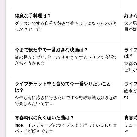
得意な手料理は？
好き
グラタンです☆自分が好きで作るようになったのがき
犬と馬
っかけです☆
目が好
今まで観た中で一番好きな映画は？
ライ
は？
紅の豚☆ジブリがとっても好きです☆セリフで会話で
きちゃうかも☆
京都の
毬飴が
ライブチャット中も含めて今一番やりたいこと
ライ
は？
吹奏楽
n)
今年も海に泳ぎに行きたいです☆野球観戦も好きなの
で楽しみたいです☆
青春時代に良く聴いた曲は？
青春
hide、インディーズのライブ人よく行っていました☆
ミュー
バンドが好きです☆
ｗ