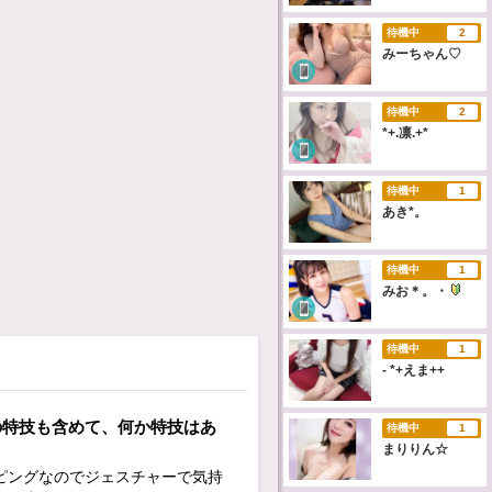
待機中
2
みーちゃん♡
待機中
2
*+.凛.+*
待機中
1
あき*。
待機中
1
みお＊。・
待機中
1
- *+えま++
の特技も含めて、何か特技はあ
待機中
1
まりりん☆
ピングなのでジェスチャーで気持