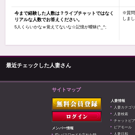
※質問
今まで経験した人数は？ライブチャットではなく
しまし
リアルな人数でお答えください。
5人くらいかなｗ覚えてないな☆記憶が曖昧(^_^;
最近チェックした人妻さん
サイトマップ
人妻情報
人妻カテゴ
人妻検索
チャットピ
ピアモール
メンバー情報
人妻日和
ID･パスワードを忘れた時