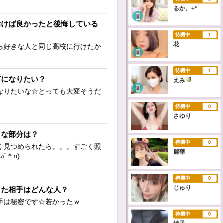
るか。+*
おけば良かったと後悔している
待機中
1
花
ら好きな人と同じ高校に行けたか
待機中
1
何になりたい？
えみ
なりたいな☆とっても大変そうだ
待機中
0
さゆり
きな部分は？
待機中
0
く見つめられたら。。。すごく照
麗華
`＊n)
待機中
0
じゅり
また相手はどんな人？
手は秘密です☆若かったｗ
待機中
0