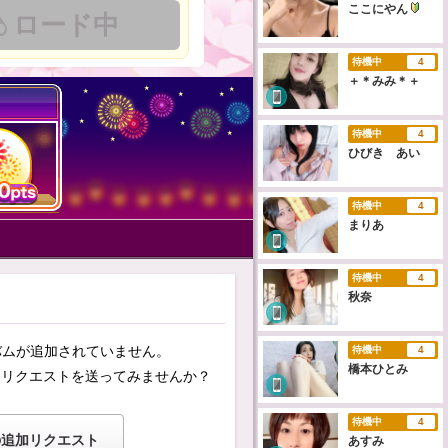
ここにやん
ロード中
待機中
4
＋＊みみ＊＋
待機中
4
ひびき あい
待機中
4
まりあ
待機中
4
秋奈
ルバムが追加されていません。
待機中
4
橋本ひとみ
加リクエストを送ってみませんか？
待機中
4
の追加リクエスト
あすみ