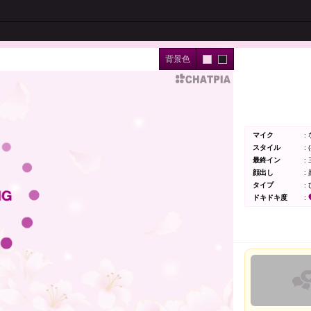
背景色
マイク
:
スタイル
: (
最終イン
:
顔出し
:
タイプ
:
ドキドキ度
: