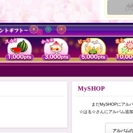
MySHOP
まだMySHOPにア
。
☆はる☆
さんにアルバム追
アルバム