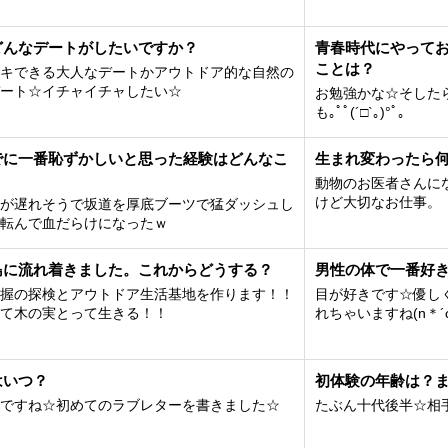
どんなデートがしたいですか？
青春時代にやって
ことは？
キできる大人なデートかアウトドア的な自然の
ート☆イチャイチャしたい☆
お勉強かな☆そした
も｡ﾟﾟ(´□`｡)°ﾟ｡
でに一番恥ずかしいと思った経験はどんなこ
生まれ変わったら
動物のお医者さんに
けど大切なお仕事。
が遅れそうで坂道を厚底ブーツで猛ダッシュし
転んで血だらけになったｗ
島に流れ着きました。これからどうする？
男性の体で一番好
握の探検とアウトドア生活基地を作ります！！
目が好きです☆優し
て木の実とって生きる！！
れちゃいますね(n＊´ω
はいつ？
初体験の年齢は？
ですね☆初めてのラブレターを書きました☆
たぶん十代後半☆相