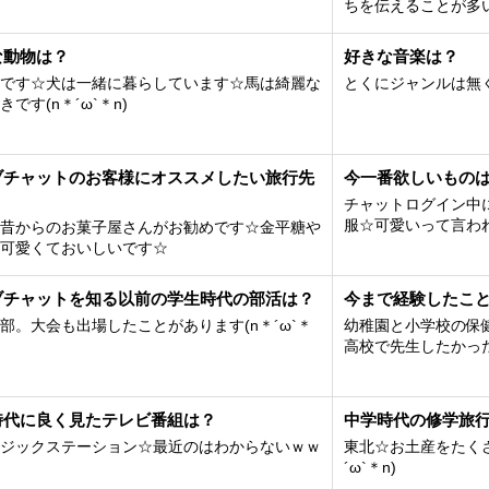
ちを伝えることが多
な動物は？
好きな音楽は？
です☆犬は一緒に暮らしています☆馬は綺麗な
とくにジャンルは無
きです(n＊´ω`＊n)
ブチャットのお客様にオススメしたい旅行先
今一番欲しいもの
チャットログイン中
服☆可愛いって言わ
昔からのお菓子屋さんがお勧めです☆金平糖や
可愛くておいしいです☆
ブチャットを知る以前の学生時代の部活は？
今まで経験したこと
部。大会も出場したことがあります(n＊´ω`＊
幼稚園と小学校の保
高校で先生したかった(^
時代に良く見たテレビ番組は？
中学時代の修学旅
ジックステーション☆最近のはわからないｗｗ
東北☆お土産をたく
´ω`＊n)