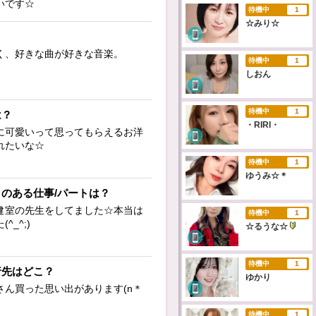
いです☆
待機中
1
☆みり☆
く、好きな曲が好きな音楽。
待機中
1
しおん
待機中
1
は？
・RIRI・
に可愛いって思ってもらえるお洋
れたいな☆
待機中
1
ゆうみ☆＊
のある仕事/パートは？
健室の先生をしてました☆本当は
待機中
1
_^;)
☆るうな☆
待機中
1
行先はどこ？
ゆかり
さん買った思い出があります(n＊
待機中
1