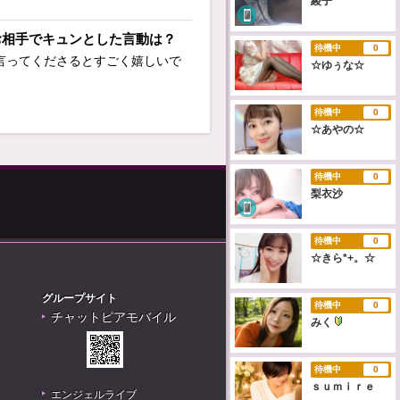
綾子
お相手でキュンとした言動は？
待機中
0
言ってくださるとすごく嬉しいで
☆ゆぅな☆
待機中
0
☆あやの☆
待機中
0
梨衣沙
待機中
0
☆きら*+。☆
グループサイト
待機中
0
チャットピアモバイル
みく
待機中
0
ｓｕｍｉｒｅ
エンジェルライブ