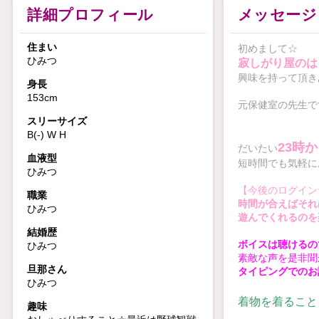
詳細プロフィール
メッセージ
住まい
初めまして☆
ひみつ
寂しがり屋のは
興味を持って頂き
身長
153cm
元保健室の先生です
スリーサイズ
B(-) W H
23時
だいたい
血液型
短時間でも気軽に
ひみつ
【今後のログイン
職業
時間が合えばそれは運
ひみつ
遊んでくれるのを楽
結婚歴
ボイスは聴けるの
ひみつ
素敵な声を是非聞か
旦那さん
タイピングでのお
ひみつ
着物を着ることもあ
趣味