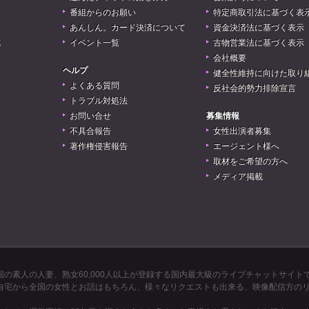
番組からのお願い
特定商取引法に基づく表
あんしん。カード決済について
資金決済法に基づく表示
誌
イベント一覧
古物営業法に基づく表示
会社概要
ヘルプ
健全性維持に向けた取り
よくある質問
反社会的勢力排除宣言
トラブル対処法
お問い合せ
募集情報
不具合報告
女性出演者募集
著作権侵害報告
エージェント様へ
取材をご希望の方へ
メディア掲載
の素人の人妻、熟女60,000人以上が登録する国内最大級のライブチャットサイト
自宅から全国の女性とお話はもちろん、様々なリクエストも出来る、映像配信方の