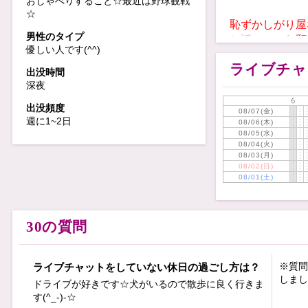
おしゃべりすること☆最近は野球観戦
☆
恥ずかしがり屋
男性のタイプ
お話のみ
でお願い
優しい人です(^^)
ジャンル問わず楽
ライブチャ
出没時間
深夜
普段は眼鏡です(^_
眼鏡希望の方は教
出没頻度
08/07(金)
眼鏡大好き男子、大
週に1~2日
08/06(木)
08/05(水)
08/04(火)
甘いものが大好き
08/03(月)
スタバの新作は必
08/02(日)
美味しいカスタマ
08/01(土)
最近は野球観戦に
初心者なので教え
30の質問
※質問
ライブチャットをしていない休日の過ごし方は？
しまし
ドライブが好きです☆犬がいるので散歩に良く行きま
す(^_-)-☆