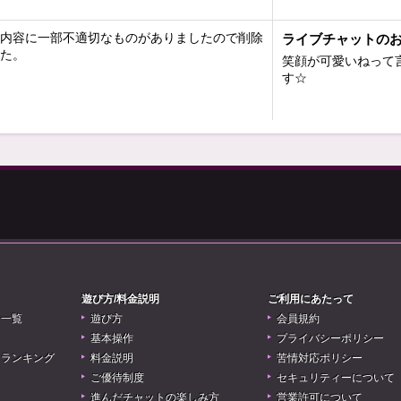
内容に一部不適切なものがありましたので削除
ライブチャットの
た。
笑顔が可愛いねって
す☆
遊び方/料金説明
ご利用にあたって
リ一覧
遊び方
会員規約
基本操作
プライバシーポリシー
アランキング
料金説明
苦情対応ポリシー
ご優待制度
セキュリティーについて
進んだチャットの楽しみ方
営業許可について