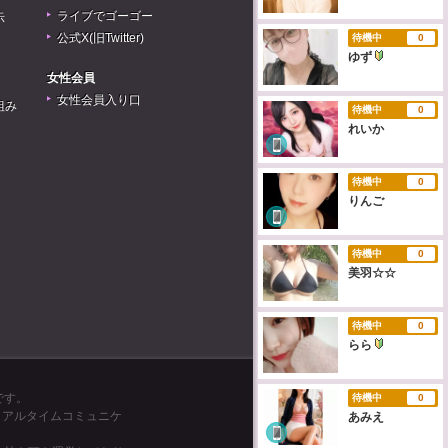
ライブでゴーゴー
示
公式X(旧Twitter)
待機中
0
ゆず
女性会員
女性会員入り口
組み
待機中
0
れいか
待機中
0
りんご
待機中
0
美羽☆☆
待機中
0
らら
です。
待機中
0
リアルタイムコミュニケ
あみえ