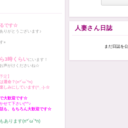
るです☆
人妻さん日誌
ありがとうございます♪
⭐︎
まだ日誌を
から3時くらい
にいま
す！
お声がけくださいね☆
予定】
命？(n*´ω`*n)
しみにしています(^_-)-☆
で大歓迎です☆
せて下さい(^^♪
話も、もちろん大歓迎です☆
ります(n*´ω`*n)