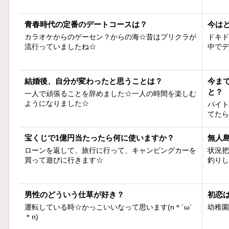
青春時代の定番のデートコースは？
今は
カラオケからのゲーセン？からの海☆昔はプリクラが
ドキド
流行っていましたね☆
中でデ
結婚後、自分が変わったと思うことは？
今ま
と？
一人で頑張ることを辞めました☆一人の時間を楽しむ
ようになりました☆
バイト
てたら
宝くじで1億円当たったら何に使いますか？
無人
ローンを返して、旅行に行って、キャンピングカーを
状況把
買って遊びに行きます☆
釣りし
男性のどういう仕草が好き？
初恋
運転している時☆かっこいいなって思います(n＊´ω`
幼稚園
＊n)