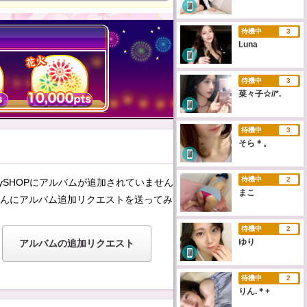
待機中
3
Luna
待機中
3
菜々子☆//*.
待機中
3
そら＊。
待機中
2
ySHOPにアルバムが追加されていません。
まこ
んにアルバム追加リクエストを送ってみませんか？
待機中
2
ゆり
アルバムの追加リクエスト
待機中
2
りん.＊+