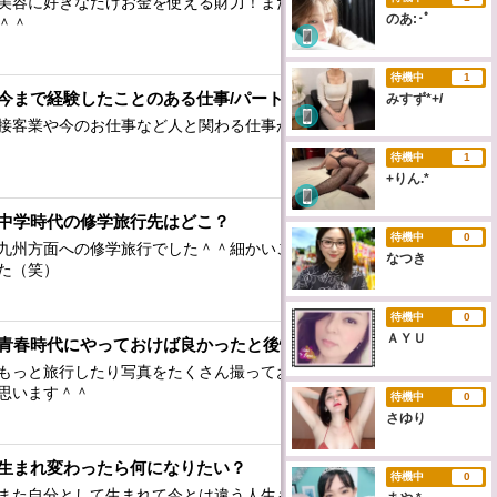
美容に好きなだけお金を使える財力！まだまだ綺麗になりたい
のあ:･ﾟ
＾＾
待機中
1
今まで経験したことのある仕事/パートは？
みすず*+/
接客業や今のお仕事など人と関わる仕事が多かったです＾＾
待機中
1
+りん.*
中学時代の修学旅行先はどこ？
待機中
0
九州方面への修学旅行でした＾＾細かいことは忘れちゃいまし
なつき
た（笑）
待機中
0
ＡＹＵ
青春時代にやっておけば良かったと後悔していることは？
もっと旅行したり写真をたくさん撮っておけばよかったなって
思います＾＾
待機中
0
さゆり
生まれ変わったら何になりたい？
待機中
0
また自分として生まれて今とは違う人生も楽しんでみたいです