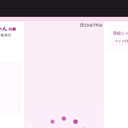
ゃん
30歳
登録ジ
ン後表示
マイクO