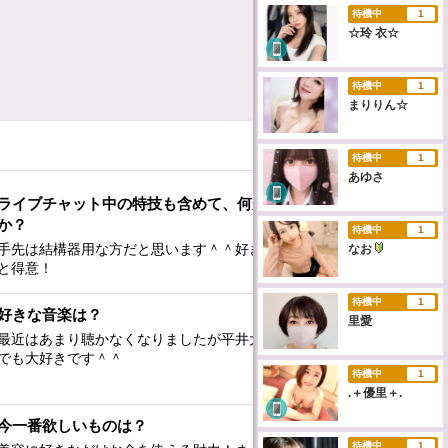
待機中
1
☆玲 衣☆
待機中
1
まりりん☆
待機中
1
あゆさ
ライブチャット中の特技も含めて、何か特技はあります
か？
待機中
1
手先は結構器用な方だと思います＾＾好きなことなら細かいこ
なお
と得意！
待機中
1
好きな音楽は？
里愛
最近はあまり聴かなくなりましたが平井大さんの深い歌詞が今
でも大好きです＾＾
待機中
1
.＋優里＋.
今一番欲しいものは？
待機中
1