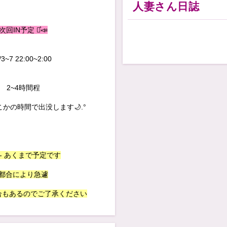
人妻さん日誌
次回IN予定 ⋆͛📣
/3~7 22:00~2:00
2~4時間程
かの時間で出没します🌙.°
̗⚠︎ ̖́- あくまで予定です
都合により急遽
合もあるのでご了承ください