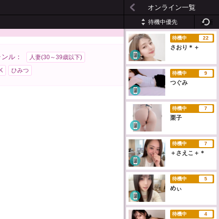
オンライン一覧
待機中優先
更新
待機中
22
さおり＊＋
ャンル：
人妻(30～39歳以下)
K
ひみつ
待機中
9
つぐみ
待機中
7
栗子
待機中
7
＋さえこ＋＊
待機中
5
めぃ
待機中
4