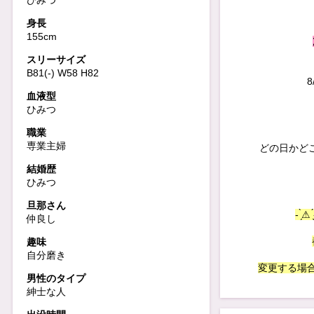
ひみつ
身長
155cm
スリーサイズ
B81(-) W58 H82
8
血液型
ひみつ
職業
専業主婦
どの日かどこ
結婚歴
ひみつ
旦那さん
- ̀
仲良し
趣味
自分磨き
変更する場
男性のタイプ
紳士な人