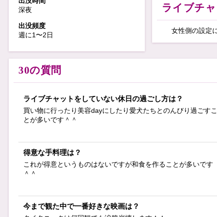
出没時間
ライブチャ
深夜
マイペースちゃんで
出没頻度
女性側の設定
週に1〜2日
30の質問
ライブチャットをしていない休日の過ごし方は？
買い物に行ったり美容dayにしたり愛犬たちとのんびり過ごす
とが多いです＾＾
得意な手料理は？
これが得意というものはないですが和食を作ることが多いです
＾＾
今まで観た中で一番好きな映画は？