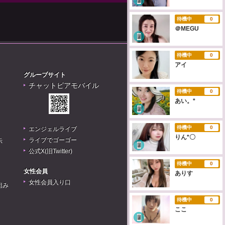
待機中
0
＠MEGU
待機中
0
アイ
グループサイト
チャットピアモバイル
待機中
0
あい。*
待機中
0
エンジェルライブ
りん*〇
ライブでゴーゴー
示
公式X(旧Twitter)
待機中
0
女性会員
ありす
女性会員入り口
組み
待機中
0
ここ