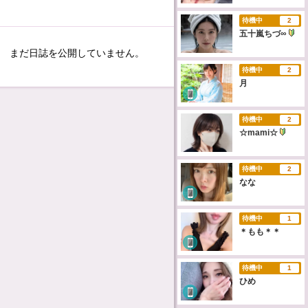
待機中
2
五十嵐ちづ∞
まだ日誌を公開していません。
待機中
2
月
待機中
2
☆mami☆
待機中
2
なな
待機中
1
＊もも＊＊
待機中
1
ひめ