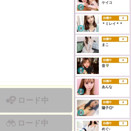
ケイコ
待機中
4
＊ミレイ＊＊
待機中
4
まこ
待機中
4
音
待機中
4
あんな
ロード中
待機中
4
陽子◎*
ロード中
待機中
3
めぐ♪