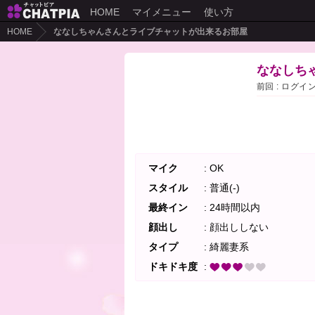
HOME
マイメニュー
使い方
HOME
ななしちゃんさんとライブチャットが出来るお部屋
ななしち
前回 : ログイ
マイク
: OK
スタイル
: 普通(-)
最終イン
: 24時間以内
顔出し
: 顔出ししない
タイプ
: 綺麗妻系
ドキドキ度
: