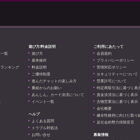
遊び方/料金説明
ご利用にあたって
リ一覧
遊び方
会員規約
基本操作
プライバシーポリシー
アランキング
料金説明
苦情対応ポリシー
ご優待制度
セキュリティーについて
進んだチャットの楽しみ方
営業許可について
番組からのお願い
特定商取引法に基づく表
あんしん。カード決済について
資金決済法に基づく表示
誌
イベント一覧
古物営業法に基づく表示
会社概要
ヘルプ
健全性維持に向けた取り
よくある質問
反社会的勢力排除宣言
トラブル対処法
お問い合せ
募集情報