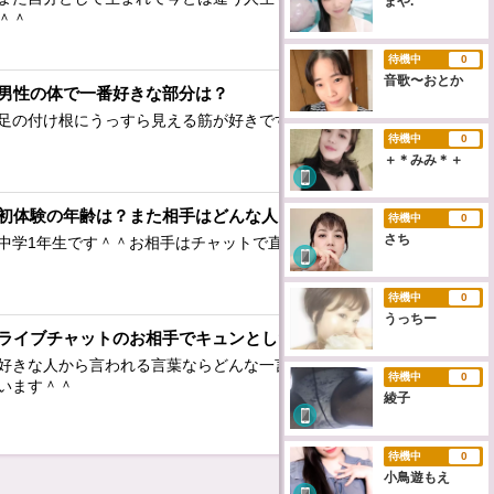
まや.*
＾＾
待機中
0
音歌〜おとか
男性の体で一番好きな部分は？
足の付け根にうっすら見える筋が好きです＾＾
待機中
0
＋＊みみ＊＋
初体験の年齢は？また相手はどんな人？
待機中
0
さち
中学1年生です＾＾お相手はチャットで直接聞いてください＾＾
待機中
0
うっちー
ライブチャットのお相手でキュンとした言動は？
好きな人から言われる言葉ならどんな一言でも嬉しくなっちゃ
待機中
0
います＾＾
綾子
待機中
0
小鳥遊もえ