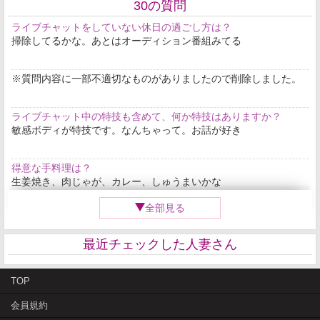
30の質問
土日に出没します😀
など、希望があれば気軽に教えてくださいね🥰
子持ち主婦です。
ライブチャットをしていない休日の過ごし方は？
チャットの中でどんどん仲良くなっていく
時間が大好きです💓
掃除してるかな。あとはオーディション番組みてる
━━━━━━━━━━━━━━
愛のあるチャット、居心地の良い空間、
げらげら笑い合えるような関係
💌ログイン予定💌
そんな感じで楽しい時間を過ごせたら嬉しいです。
※質問内容に一部不適切なものがありましたので削除しました。
時にはエロくね笑
✨8月8日お昼予定✨
これからもよろしくお願いします🎵
いつもありがとう💓
ライブチャット中の特技も含めて、何か特技はありますか？
平日もタイミングが合えば少し入るかもしれませ
敏感ボディが特技です。なんちゃって。お話が好き
ん🌸
得意な手料理は？
体調不良でしばらくお休みしていましたが、よう
生姜焼き、肉じゃが、カレー、しゅうまいかな
やく復活できそうです😊
全部見る
また皆さんとお話できるのを楽しみにしています
好きな動物は？
💕
うさぎ。犬が好き。12年間うさぎ飼ってました。
最近チェックした人妻さん
気軽に遊びに来てくださいね🥰
I
好きな音楽は？
t
TOP
90年代ソングが好きー。ZARDとかよく聞いてたな
e
m
1
会員規約
o