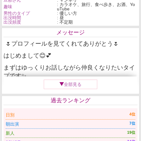
旦那さん
: マンネリ
: カラオケ、旅行、食べ歩き、お酒、Yo
趣味
uTube
男性のタイプ
: 優しい方
出没時間
: 昼
出没頻度
: 不定期
メッセージ
🌷プロフィールを見てくれてありがとう🌷
はじめまして😊💕
まずはゆっくりお話しながら仲良くなりたいタイ
プです✨
全部見る
何気ない日常のお話から、ちょっぴり秘密のお話
まで…💋
過去ランキング
一緒に楽しい時間を過ごせたら嬉しいな🥰
4位
日別
あなたとの特別な時間を楽しみにしています💖
7位
朝出演
━━━━━━━━━━━━━━
19位
新人