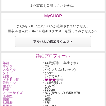
I
まだ写真を公開していません。
t
e
m
MySHOP
1
o
f
まだMySHOPにアルバムが追加されていません。
0
亜衣-ai
さんにアルバム追加リクエストを送ってみませんか？
アルバムの追加リクエスト
詳細プロフィール
年齢
: 44歳(昭和56年生まれ)
マイク
: OK
スタイル
: ややスリム(Bカップ)
タイプ
: ひみつ
顔出し
: いつでもOK
ドキドキ度
:
最終イン
: 24時間以内
住まい
: ひみつ
身長
: 160cm
スリーサイズ
: B77(Bカップ) W59 H79
血液型
: A型
職業
: 主婦
結婚歴
: 3年