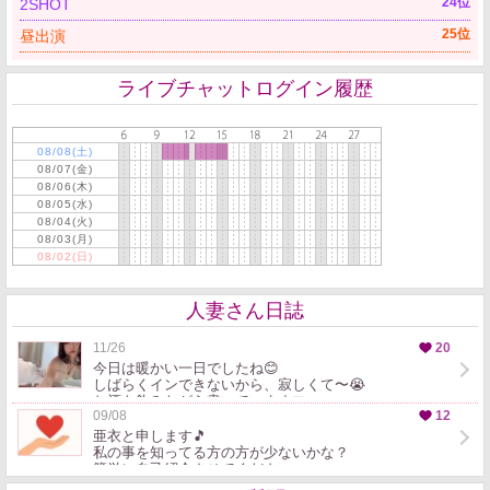
24位
2SHOT
🏠お願い🏠
25位
昼出演
自宅から配信している時は、アパートの壁が薄い
ため、大きな声を出せないことがあります🙈💦
ライブチャットログイン履歴
そのため、お話中心の配信や、少し声を抑えての
配信になることもあります🎵
08/08(土)
08/07(金)
08/06(木)
ご理解いただけたら嬉しいです😊💕
08/05(水)
08/04(火)
━━━━━━━━━━━━━━
08/03(月)
08/02(日)
💕ラブンスについて💕
人妻さん日誌
その日の気分や状況によって、使ったり使わなか
ったりしています😊
11/26
20
今日は暖かい一日でしたね😊
しばらくインできないから、寂しくて〜😭
来てくださった方との時間を大切にしたいので、
お酒を飲みながら書いています🍺
09/08
12
ふらっと寄って下さるそこの貴方も
「使わないでほしいな」
まだ出会っていないそこの貴方も
亜衣と申します🎵
またチャットで
私の事を知ってる方の方が少ないかな？
会えるの楽しみにしてます✨
簡単に自己紹介させてください。
「今日はお話メインがいいな」
明後日は熱海にいってきますー🎵