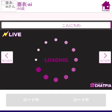
亜衣-ai
44歳
ロード中
こんにちわ
前の女性
次の女性
ロード中
ロード中