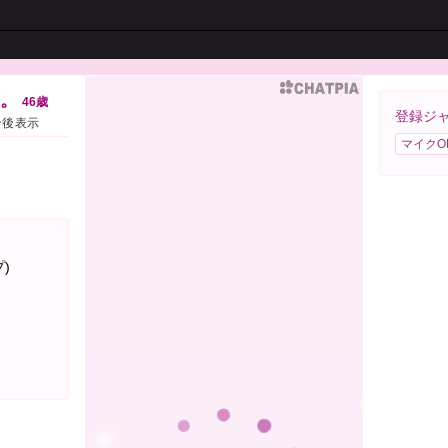
⋆。
46歳
登録ジ
ン後表示
マイクO
)