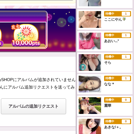
待機中
1
ここにやん
待機中
1
あおい...*
待機中
1
そら
待機中
1
ySHOPにアルバムが追加されていません。
なな＊
んにアルバム追加リクエストを送ってみませんか？
待機中
0
麗華
アルバムの追加リクエスト
待機中
0
あきな/＋。