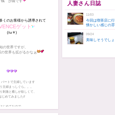
💕橘 沙羅です
人妻さん日誌
11/03
多くのお客様から誘導されて
今回は喫茶店に行
懐かしい感じの雰
OVENCEゲット
(/ω￥)
09/24
美味しそうでしょ
知の世界ですが、
羅の世界も拡がるかなぁ
、パートで主婦しています
リ主婦まっしぐら。。。
り刺激と癒しが欲しくて、
はじめてみました//
はじめてなので、
扱ってもらえると嬉しいな