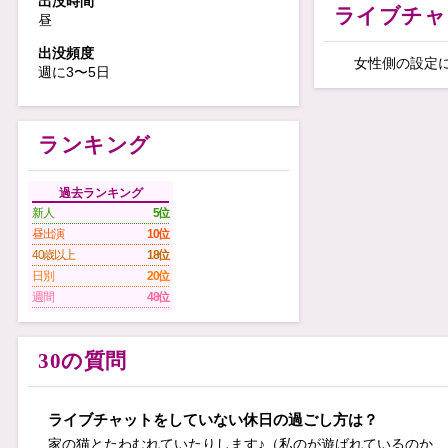
出没時間
ライブチャ
昼
出没頻度
女性側の設定
週に3〜5日
あなたの
貴方
ランキング
︎🌟
過去ランキング
ひそひそで返せ
新人
5位
昼出演
10位
平日の10時30
40歳以上
18位
日別
20位
メール
週間
48位
30の質問
ライブチャットをしていない休日の過ごし方は？
家の猫とたわむれていたりします♪（私のが遊ばれているのか