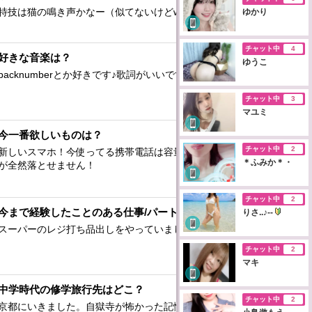
特技は猫の鳴き声かなー（似てないけどw）
ゆかり
チャット中
4
好きな音楽は？
ゆうこ
backnumberとか好きです♪歌詞がいいですね♪
チャット中
3
マユミ
今一番欲しいものは？
チャット中
2
新しいスマホ！今使ってる携帯電話は容量が少なすぎてアプリ
＊ふみか＊・
が全然落とせません！
チャット中
2
今まで経験したことのある仕事/パートは？
りさ..♪--
スーパーのレジ打ち品出しをやっていました♪
チャット中
2
マキ
中学時代の修学旅行先はどこ？
チャット中
2
京都にいきました。自獄寺が怖かった記憶があります（￣▽