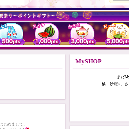
MySHOP
まだM
橘 沙羅⋆。
さ
はじめまして、