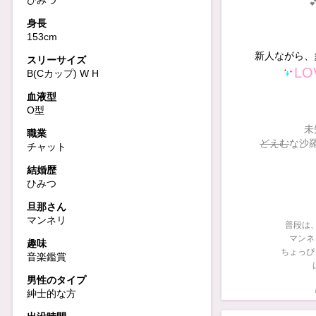
ひみつ
身長
153cm
新人ながら、
スリーサイズ
L
B(Cカップ) W H
血液型
O型
未
職業
どえむ
な沙
チャット
結婚歴
ひみつ
旦那さん
マンネリ
普段は
マンネ
趣味
ちょっぴ
音楽鑑賞
男性のタイプ
紳士的な方
やさしく