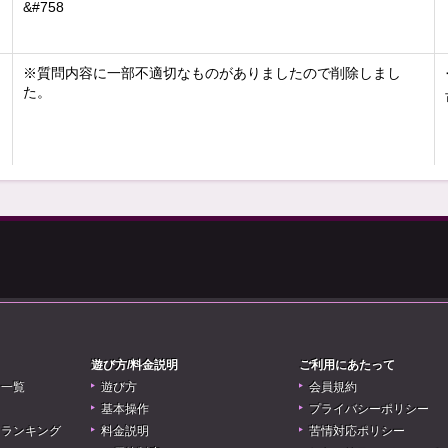
&#758
※質問内容に一部不適切なものがありましたので削除しまし
た。
遊び方/料金説明
ご利用にあたって
リ一覧
遊び方
会員規約
基本操作
プライバシーポリシー
アランキング
料金説明
苦情対応ポリシー