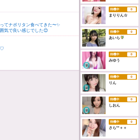
待機中
0
まりりん☆
35
ってナポリタン食べてきた〜✨️
囲気で良い感じでした😊
待機中
0
あいら
34
♡
待機中
0
みゆう
他の日誌も見る
待機中
0
りん
待機中
0
しおん
待機中
0
さら**＋＋