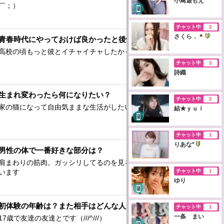
小鳥遊もえ
￣；）
チャット中
2
さくら．＊
青春時代にやっておけば良かったと後悔していることは？
高校の頃もっと彼とイチャイチャしたかったなぁ
チャット中
2
詩織
生まれ変わったら何になりたい？
チャット中
2
家の猫になって自由気ままな生活がしたいです♪
結★ｙｕｉ
チャット中
1
りあな*
男性の体で一番好きな部分は？
肩まわりの筋肉。ガッシリしてるのを見ると思わず触ってしま
います
チャット中
1
ゆり
初体験の年齢は？また相手はどんな人？
チャット中
1
一条 まい
17歳で友達の友達とです（///^///）