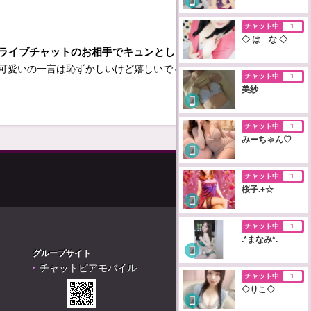
チャット中
1
◇ は な ◇
ライブチャットのお相手でキュンとした言動は？
可愛いの一言は恥ずかしいけど嬉しいです（,,._.,,）
チャット中
1
美紗
チャット中
1
みーちゃん♡
チャット中
1
桜子.+☆
チャット中
1
.*まなみ*.
グループサイト
チャットピアモバイル
チャット中
1
◇りこ◇