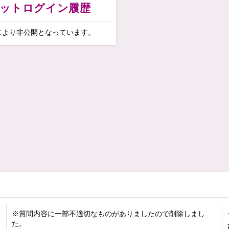
ットログイン履歴
により非公開となっています。
事も色々教えてほしい
色に染めてください
(*´ω｀*)
タイピングが苦手なので
なかったらごめんなさい💦︎🌟
~19時ぐらいまでログインしてるの
で
くれたら嬉しいです💕
橘 沙羅
※質問内容に一部不適切なものがありましたので削除しまし
た。