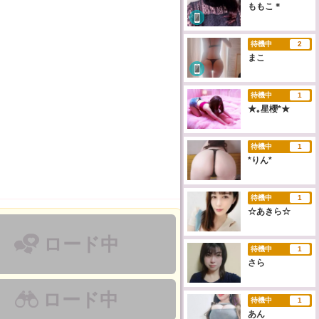
ももこ＊
待機中
2
まこ
待機中
1
★｡星櫻*★
待機中
1
*りん*
待機中
1
☆あきら☆
ロード中
待機中
1
さら
ロード中
待機中
1
あん