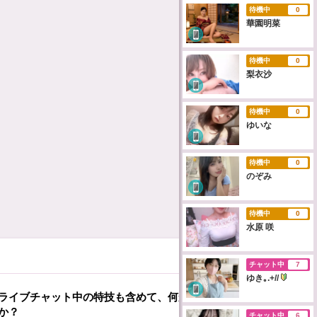
待機中
0
華園明菜
待機中
0
梨衣沙
待機中
0
ゆいな
待機中
0
のぞみ
待機中
0
水原 咲
チャット中
7
ゆき｡.+//
ライブチャット中の特技も含めて、何か特技はあります
か？
チャット中
6