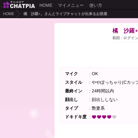
HOME
マイメニュー
使い方
HOME
橘 沙羅⋆。さんとライブチャットが出来るお部屋
橘　沙羅
前回 : ログイ
マイク
: OK
スタイル
: ややぽっちゃり(Cカップ
最終イン
: 24時間以内
顔出し
: 顔出ししない
タイプ
: 艶妻系
ドキドキ度
: