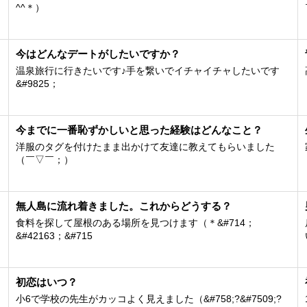
^^＊）
今はどんなデートがしたいですか？
温泉旅行に行きたいです♪手を繋いでイチャイチャしたいです
&#9825；
今までに一番恥ずかしいと思った経験はどんなこと？
洋服のタグを付けたまま出かけて友達に教えてもらいました
（￣▽￣；）
無人島に流れ着きました。これからどうする？
食料を探して屋根のある場所を見つけます（＊&#714；
&#42163；&#715
初恋はいつ？
小6で学校の先生がカッコよく見えました（&#758;?&#7509;?