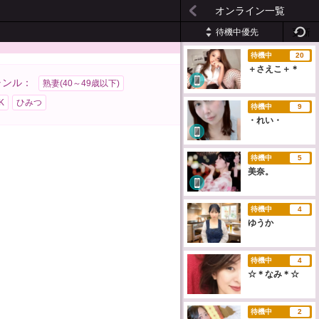
オンライン一覧
待機中優先
更新
待機中
20
＋さえこ＋＊
ャンル：
熟妻(40～49歳以下)
K
ひみつ
待機中
9
・れい・
待機中
5
美奈。
待機中
4
ゆうか
待機中
4
☆＊なみ＊☆
待機中
2