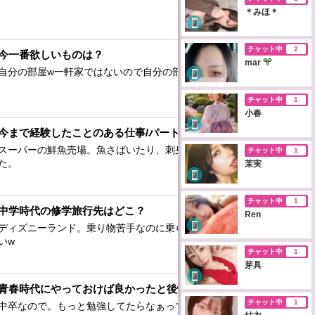
＊みほ＊
チャット中
2
今一番欲しいものは？
mar
自分の部屋w一軒家ではないので自分の部屋がなくて……
チャット中
1
小春
今まで経験したことのある仕事/パートは？
スーパーの鮮魚売場。魚さばいたり、刺身作ったりしてまし
チャット中
1
た。
茉実
チャット中
1
中学時代の修学旅行先はどこ？
Ren
ディズニーランド。乗り物苦手なのに乗らされた思い出しかな
いw
チャット中
1
芽具
青春時代にやっておけば良かったと後悔していることは？
チャット中
1
中卒なので。もっと勉強してたらなぁって後悔……