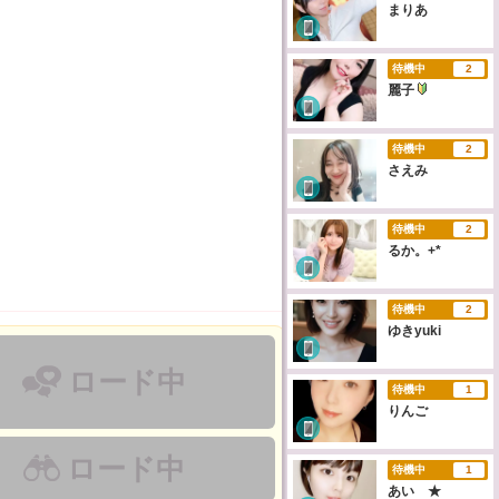
まりあ
待機中
2
麗子
待機中
2
さえみ
待機中
2
るか。+*
待機中
2
ゆきyuki
ロード中
待機中
1
りんご
ロード中
待機中
1
あい ★