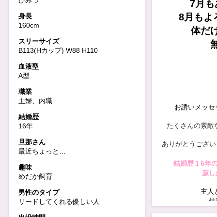
ひみつ
7月も
8月もよ
身長
160cm
体だ
スリーサイズ
B113(Hカップ) W88 H110
血液型
A型
職業
主婦、内職
お誘いメッセー
結婚歴
たくさんの素敵
16年
旦那さん
ありがとうございます(
最近ちょっと…
結婚歴１6年
趣味
寂し
めだか飼育
主人
男性のタイプ
仕
リードしてくれる優しい人
こども