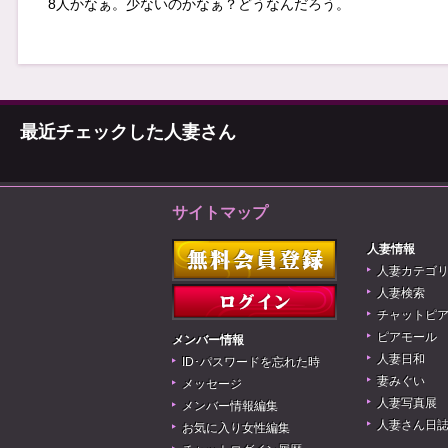
8人かなぁ。少ないのかなぁ？どうなんだろう。
最近チェックした人妻さん
サイトマップ
人妻情報
人妻カテゴ
人妻検索
チャットピ
ピアモール
メンバー情報
人妻日和
ID･パスワードを忘れた時
妻みぐい
メッセージ
人妻写真展
メンバー情報編集
人妻さん日
お気に入り女性編集