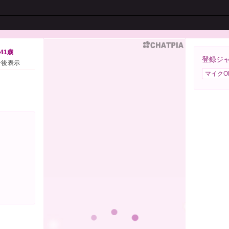
41歳
登録ジ
ン後表示
マイクO