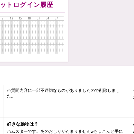
イチャがすっかり少なくなり
ットログイン履歴
てここに来ています💦
しい方々に出会えて
ごさせていただいています💕
Мだから
コト指示して欲しいな
)
優しく暖かい目で見てください
がり屋の人見知りなので
ードしてください…///
らし
や
言葉攻め
など
のSMチックな攻めに
※質問内容に一部不適切なものがありましたので削除しまし
ドキ
しちゃいます。
た。
ツーショット
。独り占めしてください///
も何時でもOKですが、
好きな動物は？
がいないときでお願いします。
ハムスターです。あのおしりがたまりませんwちょこんと手に