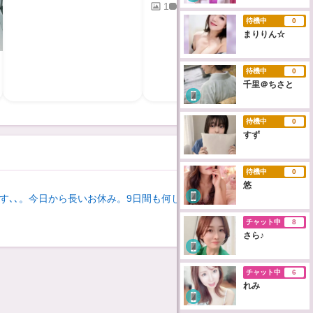
1
1（00:21）
待機中
0
まりりん☆
待機中
0
千里＠ちさと
他のアルバムを見る
待機中
0
すず
待機中
0
3
悠
す､､。今日から長いお休み。9日間も何しよ？
ω・｀)
チャット中
8
他の日誌も見る
さら♪
すか？
. .)"
チャット中
6
れみ