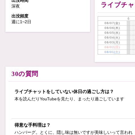
出没時間
夜のイチャ
ライブチャ
深夜
寂しく
出没頻度
優
週に1~2日
08/07(金)
楽しい時間を過
08/06(木)
08/05(水)
08/04(火)
色々恥ずかしい
08/03(月)
08/02(日)
ぁ、、、
( *´艸｀
08/01(土)
不器用なので、
恥ずかし
30の質問
優しくリ
焦
オトナ
ライブチャットをしていない休日の過ごし方は？
ドキ
本を読んだりYouTubeを見たり、まったり過ごしています
大歓迎です
どなたで
得意な手料理は？
ほかにのぞきさん
ハンバーグ。とくに、隠し味は無いですが美味しいって言われ