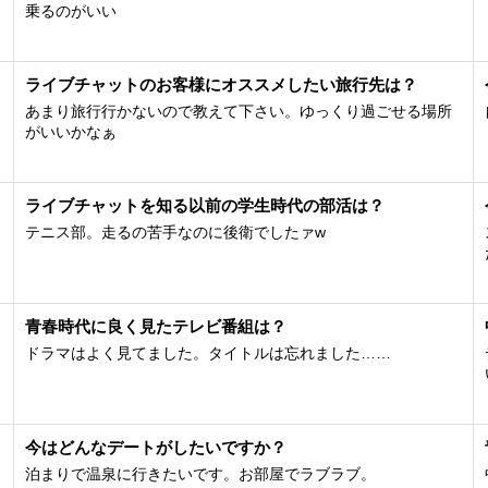
のぞきさんへ
乗るのがいい
ントありがとうございます。
が見ています///ドキドキします。
ライブチャットのお客様にオススメしたい旅行先は？
スマホ配信のため
中はメッセージ読めません>_<💦
あまり旅行行かないので教えて下さい。ゆっくり過ごせる場所
すみません。
がいいかなぁ
は主人が夜勤の時の
夜中や
ない昼間の家事の合間に
ライブチャットを知る以前の学生時代の部活は？
しています|ω・)🎶
テニス部。走るの苦手なのに後衛でしたァw
不定期ですが
、ぜひ可愛がってください💓
青春時代に良く見たテレビ番組は？
ドラマはよく見てました。タイトルは忘れました……
今はどんなデートがしたいですか？
泊まりで温泉に行きたいです。お部屋でラブラブ。