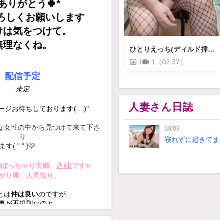
ありがとう🍀* ゚
ろしくお願いします
けは気をつけて。
無理なくね。
ひとりえっち(ディルド挿入)
1
1（02:37）
配信予定
未定
人妻さん日誌
ジお待ちしております( . .)"
な女性の中から見つけて来て下さ
08/08
り
寝れずに起きてま
 " " )🩷
毎日ご飯困る(´・
さゆ
のぽっちゃり主婦、
です✨
皆さんもお休みで
がり屋、人見知り。
ゆっくりして下さい( 
とは
仲は良い
のですが
さゆ☆*。
事が不規則なのと
が年頃になったことから