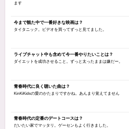
ます
ナイショコメ
反応は出来ません
今まで観た中で一番好きな映画は？
チャット中、待機
タイタニック。ビデオを買ってずっと見てました。
チャット
家族がい
ライブチャット中も含めて今一番やりたいことは？
イン
ダイエットを成功させること。ずっと太ったままは嫌だー。
見かけたら
青春時代に良く聴いた曲は？
KinKiKidsの愛のかたまりですかね。あんまり覚えてません
青春時代の定番のデートコースは？
だいたい家でマッタリ。ゲーセンもよく行きました。