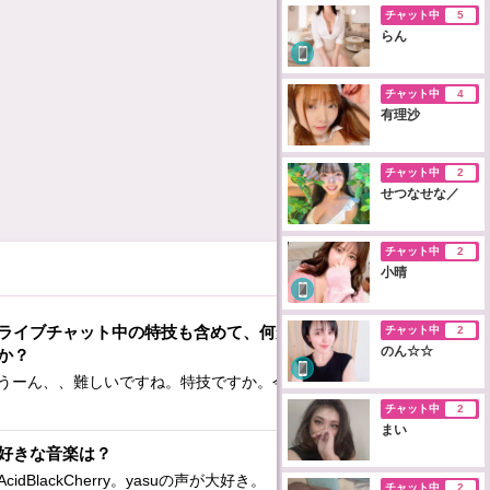
チャット中
5
らん
チャット中
4
有理沙
チャット中
2
せつなせな／
チャット中
2
小晴
ライブチャット中の特技も含めて、何か特技はあります
チャット中
2
のん☆☆
か？
うーん、、難しいですね。特技ですか。今はないですね。
チャット中
2
まい
好きな音楽は？
AcidBlackCherry。yasuの声が大好き。
チャット中
2