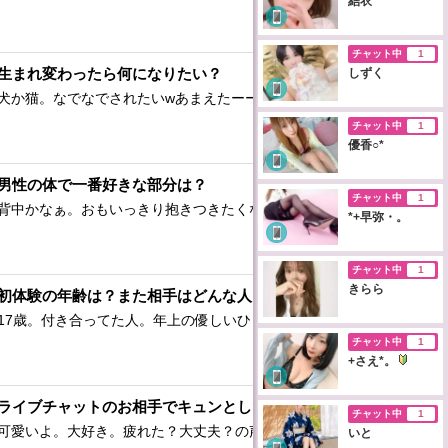
結衣
チャット中
1
生まれ変わったら何になりたい？
しずく
犬か猫。なでなでされたいwあまえたーーい。
チャット中
1
優香○*
男性の体で一番好きな部分は？
チャット中
1
背中かなぁ。おもいっきり抱きつきたくなる。
*+早弥・。
チャット中
1
きらら
初体験の年齢は？また相手はどんな人？
17歳。付き合ってた人。年上の優しいひと。
チャット中
1
+さえ*。
ライブチャットのお相手でキュンとした言動は？
チャット中
1
可愛いよ。大好き。疲れた？大丈夫？の声にキュン
いと