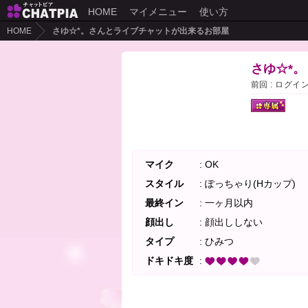
HOME
マイメニュー
使い方
HOME
さゆ☆*。さんとライブチャットが出来るお部屋
さゆ☆*。
前回 : ログイ
マイク
: OK
スタイル
: ぽっちゃり(Hカップ)
最終イン
: 一ヶ月以内
顔出し
: 顔出ししない
タイプ
: ひみつ
ドキドキ度
: