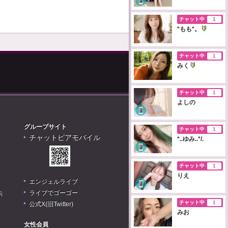
チャット中
1
*もも*。
チャット中
1
みく
チャット中
1
よしの
グループサイト
チャット中
1
チャットピアモバイル
*..ゆみ..*/.
チャット中
1
りえ
エンジェルライブ
ライブでゴーゴー
示
チャット中
1
公式X(旧Twitter)
みお
女性会員