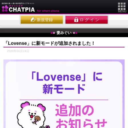
MENU
新規登録
ロ グ イ ン
■
■
妻みぐい
■
■
「Lovense」に新モードが追加されました！
2026年06月19日